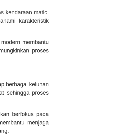
as kendaraan matic.
hami karakteristik
ik modern membantu
emungkinkan proses
p berbagai keluhan
t sehingga proses
ikan berfokus pada
l membantu menjaga
ang.