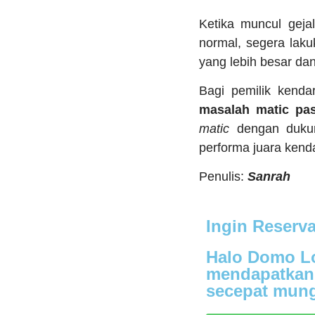
Ketika muncul gejal
normal, segera lak
yang lebih besar dan
Bagi pemilik kend
masalah matic pas
matic
dengan dukun
performa juara kend
Penulis:
Sanrah
Ingin Reserv
Halo Domo Lo
mendapatkan 
secepat mung