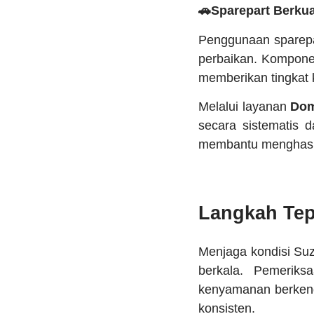
🚗Sparepart Berkua
Penggunaan sparepar
perbaikan. Kompone
memberikan tingkat 
Melalui layanan
Dom
secara sistematis 
membantu menghasilk
Langkah Tep
Menjaga kondisi Su
berkala. Pemeriks
kenyamanan berkend
konsisten.