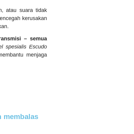
h, atau suara tidak
mencegah kerusakan
kan.
ansmisi – semua
l spesialis Escudo
 membantu menjaga
an membalas