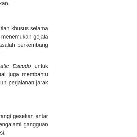
kan.
tian khusus selama
i menemukan gejala
masalah berkembang
matic Escudo
untuk
onal juga membantu
un perjalanan jarak
rangi gesekan antar
mengalami gangguan
si.