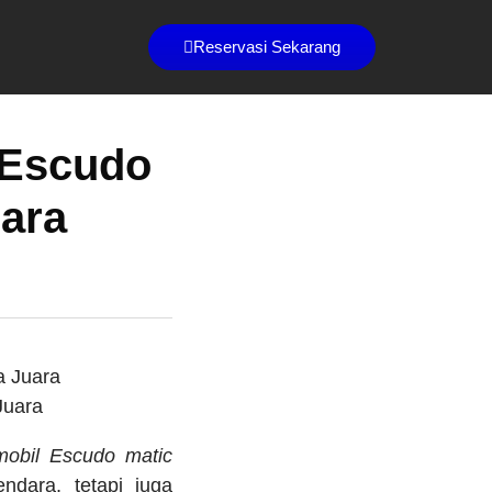
Reservasi Sekarang
 Escudo
uara
Juara
mobil Escudo matic
dara, tetapi juga