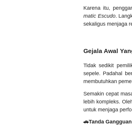
Karena itu, penggan
matic Escudo
. Lang
sekaligus menjaga r
Gejala Awal Yan
Tidak sedikit pemi
sepele. Padahal ber
membutuhkan pemerik
Semakin cepat masa
lebih kompleks. Ole
untuk menjaga perfo
🚗Tanda Gangguan 