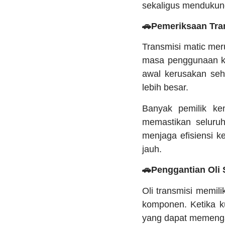
sekaligus mendukung
🚗Pemeriksaan Tran
Transmisi matic me
masa penggunaan k
awal kerusakan seh
lebih besar.
Banyak pemilik k
memastikan seluru
menjaga efisiensi k
jauh.
🚗Penggantian Oli 
Oli transmisi memil
komponen. Ketika k
yang dapat memenga