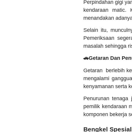
Perpindahan gigi ya
kendaraan matic. 
menandakan adanya
Selain itu, munculn
Pemeriksaan seger
masalah sehingga ris
🚗Getaran Dan Pe
Getaran berlebih ke
mengalami gangguan
kenyamanan serta ke
Penurunan tenaga j
pemilik kendaraan 
komponen bekerja se
Bengkel Spesia