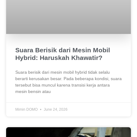
Suara Berisik dari Mesin Mobil
Hybrid: Haruskah Khawatir?
Suara berisik dari mesin mobil hybrid tidak selalu
berarti kerusakan besar. Pada beberapa kondisi, suara
tersebut bisa muncul karena transisi kerja antara
mesin bensin atau
Mimin DOMO
June 24, 2026