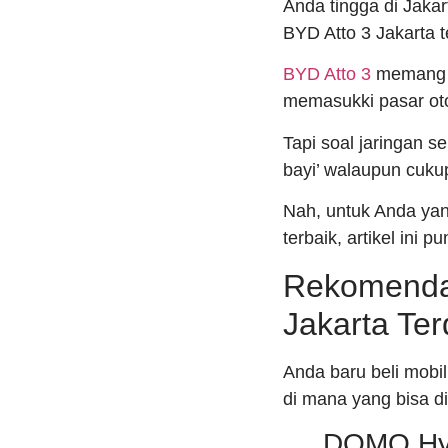
Anda tingga di Jakart
BYD Atto 3 Jakarta t
BYD Atto 3
memang ba
memasukki pasar oto
Tapi soal jaringan se
bayi’ walaupun cuku
Nah, untuk Anda yang
terbaik, artikel ini
Rekomendas
Jakarta Ter
Anda baru beli mobil
di mana yang bisa di
DOMO Hy