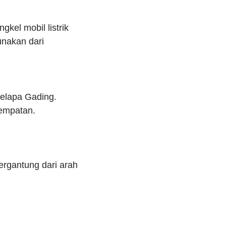
kel mobil listrik
unakan dari
Kelapa Gading.
rempatan.
tergantung dari arah