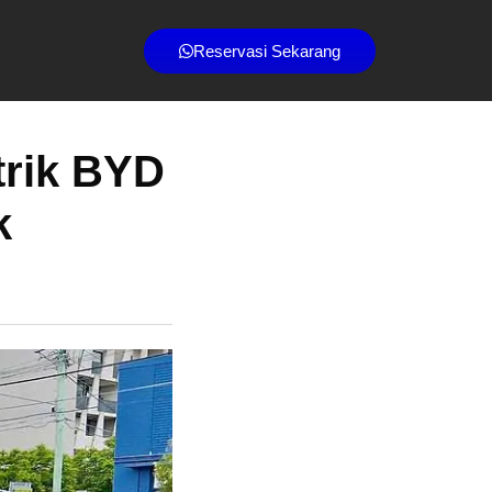
Reservasi Sekarang
trik BYD
k