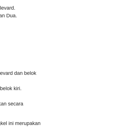
levard.
aan Dua.
levard dan belok
elok kiri.
ukan secara
kel ini merupakan