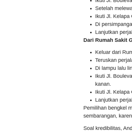
Ikuti Jl. Boulev
Setelah melewa
Ikuti Jl. Kela
Di persimpangan
Lanjutkan perja
Dari Rumah Sakit G
Keluar dari Rum
Teruskan perjal
Di lampu lalu li
Ikuti Jl. Boule
kanan.
Ikuti Jl. Kelap
Lanjutkan perja
Pemilihan bengkel mo
sembarangan, karena
Soal kredibilitas, A