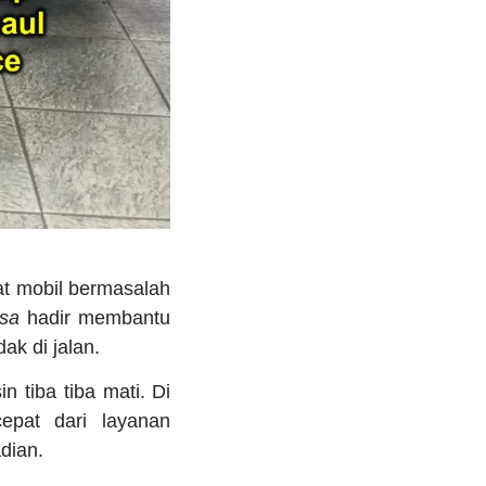
at mobil bermasalah
isa
hadir membantu
k di jalan.
n tiba tiba mati. Di
epat dari layanan
dian.