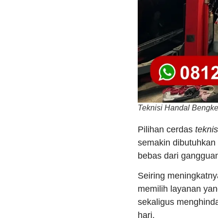
Teknisi Handal Bengkel
Pilihan cerdas
tekni
semakin dibutuhkan 
bebas dari gangguan 
Seiring meningkatn
memilih layanan yan
sekaligus menghinda
hari.