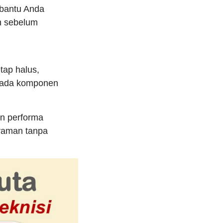
antu Anda
n sebelum
tap halus,
 pada komponen
dan performa
nyaman tanpa