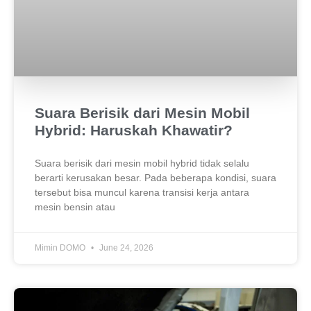
Suara Berisik dari Mesin Mobil
Hybrid: Haruskah Khawatir?
Suara berisik dari mesin mobil hybrid tidak selalu
berarti kerusakan besar. Pada beberapa kondisi, suara
tersebut bisa muncul karena transisi kerja antara
mesin bensin atau
Mimin DOMO
June 24, 2026