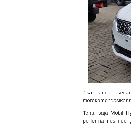
Jika anda seda
merekomendasikann
Tentu saja Mobil H
performa mesin deng