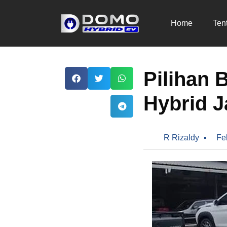
Home
Ten
Pilihan 
Hybrid J
R Rizaldy
Fe