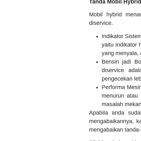
Tanda Mobil Hybrid
Mobil hybrid mena
diservice.
Indikator Sist
yaitu indikator
yang menyala, 
Bensin jadi Bo
diservice ada
pengecekan lebi
Performa Mesin
menurun atau 
masalah mekan
Apabila anda suda
mengabaikannya, ka
mengabaikan tanda-t