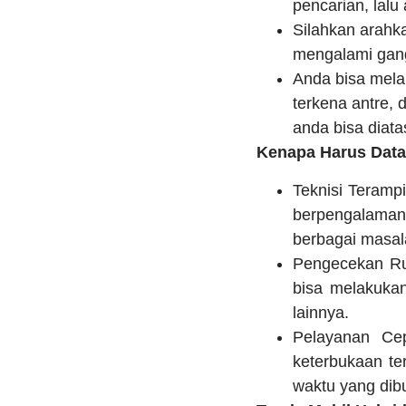
pencarian, lalu
Silahkan arahka
mengalami gang
Anda bisa mela
terkena antre,
anda bisa diata
Kenapa Harus Datan
Teknisi Terampi
berpengalaman 
berbagai masala
Pengecekan Rut
bisa melakukan
lainnya.
Pelayanan Ce
keterbukaan te
waktu yang dib