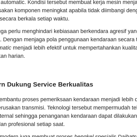
 automatic. Kondisi tersebut membuat kerja mesin menjad
usakan komponen meningkat apabila tidak diimbangi de
secara berkala setiap waktu.
uga perlu menghindari kebiasaan berkendara agresif y
si. Dengan menjaga pola penggunaan kendaraan secara 
matic
menjadi lebih efektif untuk mempertahankan kualit
an harian.
n Dukung Service Berkualitas
mbantu proses pemeriksaan kendaraan menjadi lebih de
erusakan transmisi. Teknologi tersebut mempermudah te
ternal sehingga penanganan kendaraan dapat dilakukan
an profesional setiap saat.
i modern juga membuat proses
bengkel spesialis Daihats