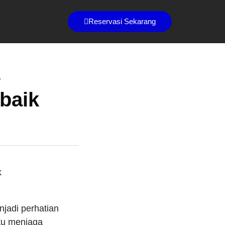
Reservasi Sekarang
s
rbaik
jadi perhatian
tu menjaga