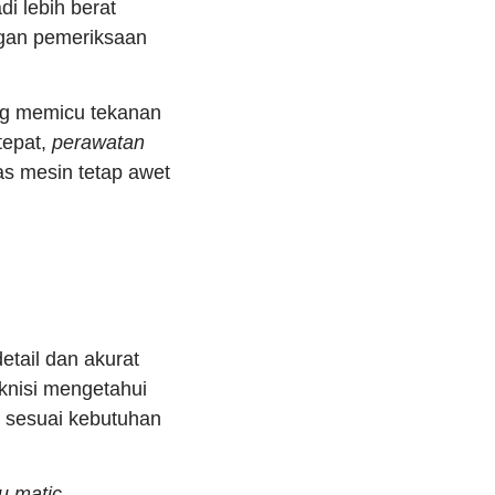
i lebih berat
ngan pemeriksaan
ang memicu tekanan
tepat,
perawatan
as mesin tetap awet
tail dan akurat
knisi mengetahui
 sesuai kebutuhan
u matic