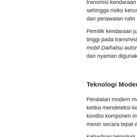
transmisi kendaraan
sehingga risiko ker
dan perawatan rutin 
Pemilik kendaraan j
tinggi pada transmi
mobil Daihatsu auto
dan nyaman digunak
Teknologi Moder
Peralatan modern me
ketika mendeteksi k
kondisi komponen in
mesin secara tepat d
Kehadiran teknolog