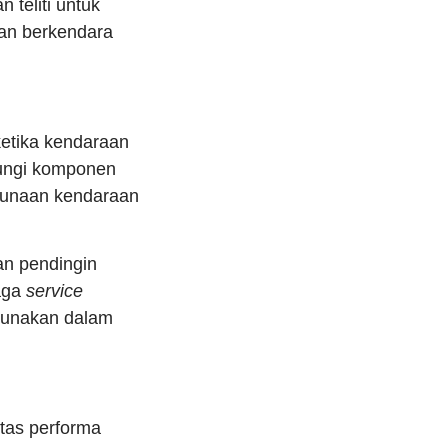
 teliti untuk
an berkendara
ketika kendaraan
dungi komponen
ggunaan kendaraan
dan pendingin
aga
service
igunakan dalam
tas performa