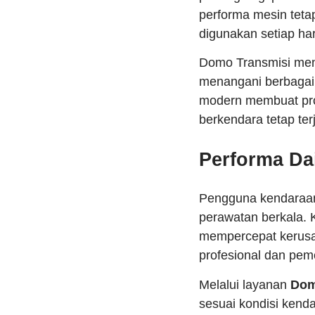
performa mesin tetap
digunakan setiap har
Domo Transmisi meng
menangani berbagai 
modern membuat pro
berkendara tetap te
Performa Dai
Pengguna kendaraan 
perawatan berkala. 
mempercepat kerusak
profesional dan pem
Melalui layanan
Dom
sesuai kondisi kenda