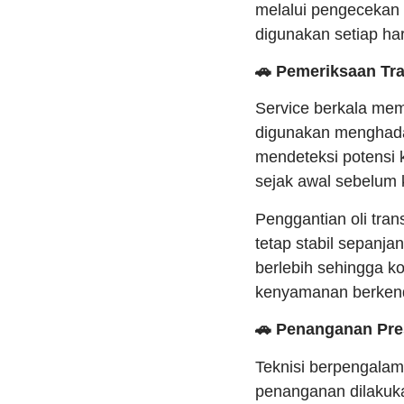
melalui pengecekan o
digunakan setiap har
🚗 Pemeriksaan Tr
Service berkala mem
digunakan menghada
mendeteksi potensi 
sejak awal sebelum k
Penggantian oli tra
tetap stabil sepanj
berlebih sehingga 
kenyamanan berkend
🚗 Penanganan Pre
Teknisi berpengala
penanganan dilakuka