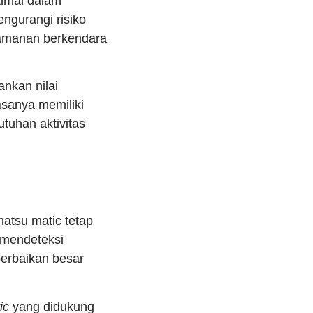
timal dalam
ngurangi risiko
amanan berkendara
nkan nilai
asanya memiliki
tuhan aktivitas
atsu matic tetap
 mendeteksi
perbaikan besar
ic
yang didukung