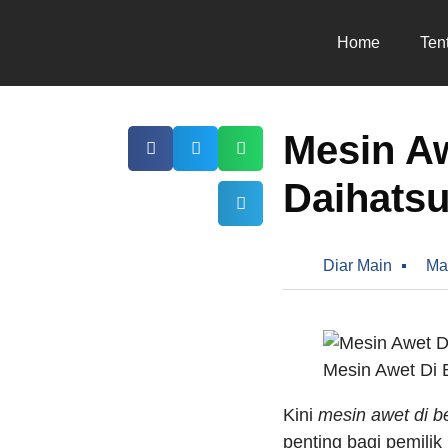
Home
Ten
Mesin Aw
Daihatsu
Diar Main
Ma
Mesin Awet Di B
Kini
mesin awet di be
penting bagi pemili