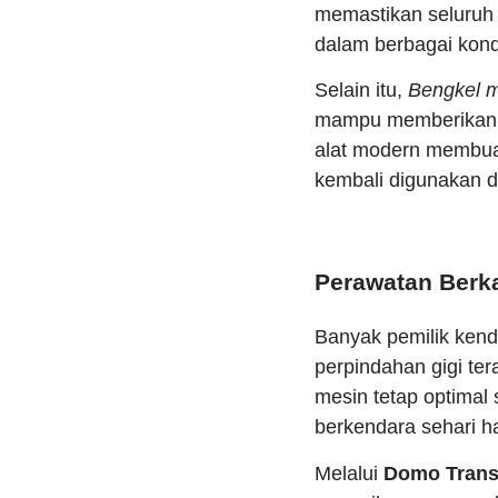
memastikan seluruh 
dalam berbagai kond
Selain itu,
Bengkel m
mampu memberikan p
alat modern membua
kembali digunakan de
Perawatan Berk
Banyak pemilik kend
perpindahan gigi te
mesin tetap optimal
berkendara sehari ha
Melalui
Domo Transm