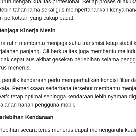
uh dengan kualitas profesional. Setiap proses dilakukan
 lebih tahan lama sekaligus mempertahankan kenyaman
an perkotaan yang cukup padat.
 Menjaga Kinerja Mesin
ra rutin membantu menjaga suhu transmisi tetap stabil 
jalanan panjang. Oli berkualitas juga membantu melin
 tidak cepat aus akibat gesekan berlebihan selama pen
erus menerus.
, pemilik kendaraan perlu memperhatikan kondisi filter 
erkala. Pemeriksaan sederhana tersebut membantu menj
atic
tetap optimal sehingga kendaraan lebih nyaman d
rjalanan harian pengguna mobil.
Berlebihan Kendaraan
ebihan secara terus menerus dapat memengaruhi kuali