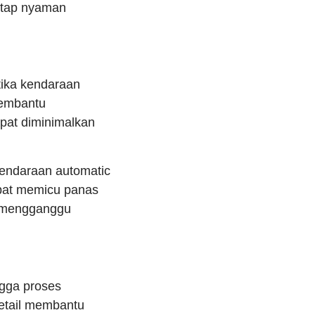
tetap nyaman
tika kendaraan
membantu
apat diminimalkan
kendaraan automatic
apat memicu panas
n mengganggu
gga proses
detail membantu