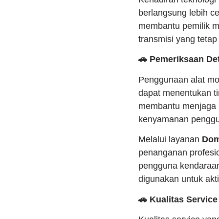
berlangsung lebih c
membantu pemilik m
transmisi yang tetap 
🚗 Pemeriksaan De
Penggunaan alat mod
dapat menentukan ti
membantu menjaga ku
kenyamanan penggun
Melalui layanan
Dom
penanganan profesio
pengguna kendaraan 
digunakan untuk aktiv
🚗 Kualitas Servi