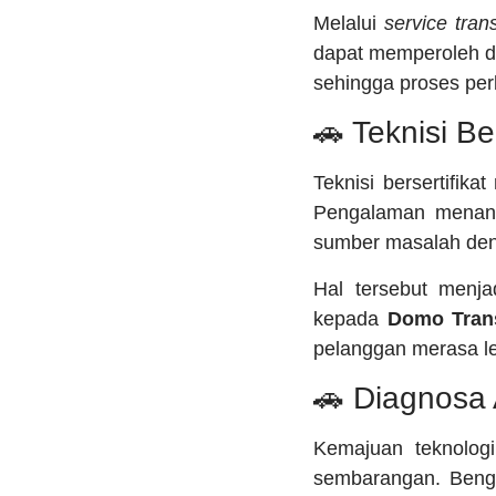
Melalui
service tra
dapat memperoleh di
sehingga proses per
🚗 Teknisi B
Teknisi bersertifi
Pengalaman menang
sumber masalah deng
Hal tersebut menj
kepada
Domo Tran
pelanggan merasa l
🚗 Diagnosa 
Kemajuan teknolog
sembarangan. Beng