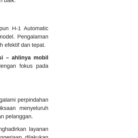
h baik.
pun H-1 Automatic
 model. Pengalaman
efektif dan tepat.
i – ahlinya mobil
engan fokus pada
galami perpindahan
riksaan menyeluruh
an pelanggan.
ghadirkan layanan
ngerjaan dilakukan