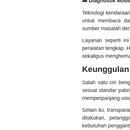
🚗 Diagnostik Mode
Teknologi kendaraa
untuk membaca dat
sumber masalah den
Layanan seperti i
peralatan lengkap. 
sekaligus menghema
Keunggulan 
Salah satu ciri ben
sesuai standar pabr
memperpanjang usia
Selain itu, transpa
dilakukan, pelang
kebutuhan pengganti