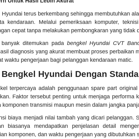
rn Untuk Hasil Lebih Akurat
n Hyundai terus berkembang sehingga membutuhkan alat
a kendaraan. Melalui pemeriksaan komputer, teknis
gan cepat tanpa melakukan pembongkaran yang tidak d
ni banyak ditemukan pada
bengkel Hyundai CVT Ban
Hasil diagnosis yang akurat membuat proses perbaikan me
t waktu pengerjaan bagi pelanggan kendaraan matic.
Bengkel Hyundai Dengan Standar
gkel terpercaya adalah penggunaan spare part original
ikan. Faktor tersebut penting untuk menjaga performa 
 komponen transmisi maupun mesin dalam jangka panj
ransi biaya menjadi nilai tambah yang dicari pelanggan.
gan biasanya mendapatkan penjelasan detail mengen
an komponen, dan waktu pengerjaan yang dibutuhkan se