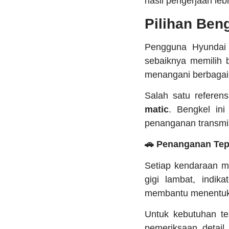
hasil pengerjaan leb
Pilihan Ben
Pengguna Hyundai 
sebaiknya memilih 
menangani berbagai 
Salah satu referen
matic
. Bengkel in
penanganan transmi
🚗 Penanganan Tep
Setiap kendaraan m
gigi lambat, indik
membantu menentuka
Untuk kebutuhan te
pemeriksaan detail