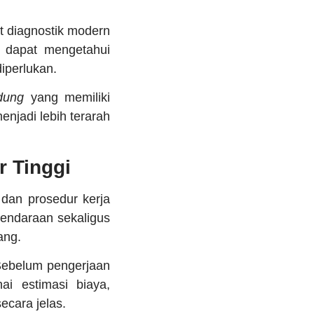
 diagnostik modern
i dapat mengetahui
iperlukan.
dung
yang memiliki
njadi lebih terarah
 Tinggi
 dan prosedur kerja
kendaraan sekaligus
ang.
 Sebelum pengerjaan
ai estimasi biaya,
cara jelas.