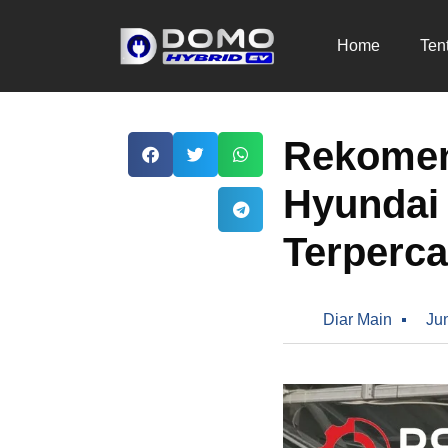
Home
Ten
Rekomend
Hyundai
Terperc
Diar Main
Ju