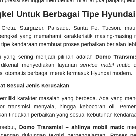
ih presisi sehingga memberikan nilai jangka panjang lebi
gkel Untuk Berbagai Tipe Hyundai
Creta, Stargazer, Palisade, Santa Fe, Tucson, mau
bengkel yang memahami karakteristik masing-masing
tipe kendaraan membuat proses perbaikan berjalan lebih 
si yang sering menjadi pilihan adalah
Domo Transmis
i dikenal menyediakan layanan
service mobil matic
d
si otomatis berbagai merek termasuk Hyundai modern.
at Sesuai Jenis Kerusakan
emiliki karakter masalah yang berbeda. Ada yang men
ator transmisi menyala, hingga kebocoran oli. Peme
n tindakan perbaikan yang sesuai kebutuhan kendara
rsebut,
Domo Transmisi – ahlinya mobil matic
men
 dengan dukungan teknisi berpengalaman. Proses pe