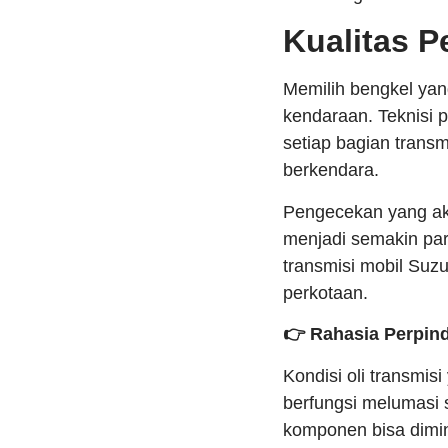
Kualitas P
Memilih bengkel ya
kendaraan. Teknisi 
setiap bagian trans
berkendara.
Pengecekan yang ak
menjadi semakin pa
transmisi mobil Suzu
perkotaan.
👉 Rahasia Perpin
Kondisi oli transmis
berfungsi melumasi 
komponen bisa dimini