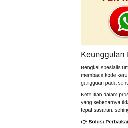
Keunggulan D
Bengkel spesialis 
membaca kode kerusa
gangguan pada sensor
Ketelitian dalam pr
yang sebenarnya tid
tepat sasaran, sehin
👉 Solusi Perbaika