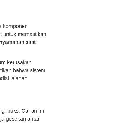
as komponen
at untuk memastikan
kenyamanan saat
lum kerusakan
tikan bahwa sistem
disi jalanan
girboks. Cairan ini
ga gesekan antar