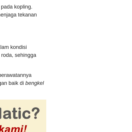
 pada kopling.
 menjaga tekanan
alam kondisi
 roda, sehingga
n perawatannya
gan baik di
bengkel