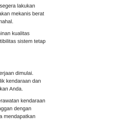
 segera lakukan
akan mekanis berat
mahal.
nan kualitas
bilitas sistem tetap
rjaan dimulai.
lik kendaraan dan
ikan Anda.
erawatan kendaraan
anggan dengan
ra mendapatkan