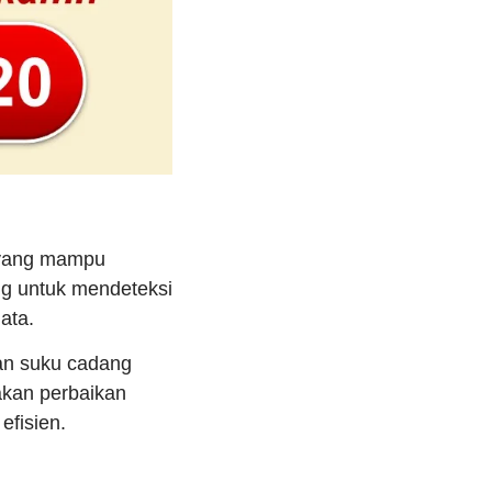
 yang mampu
ng untuk mendeteksi
ata.
ian suku cadang
akan perbaikan
efisien.