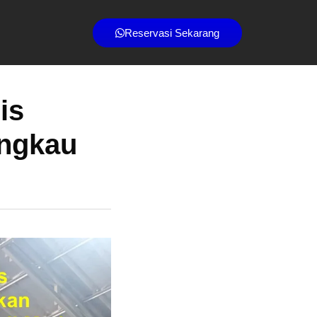
Reservasi Sekarang
is
angkau