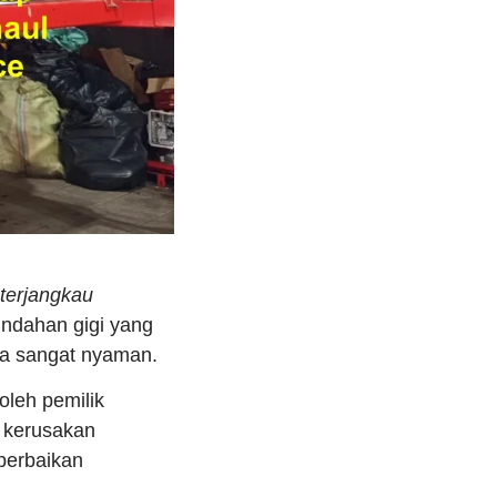
 terjangkau
indahan gigi yang
asa sangat nyaman.
oleh pemilik
o kerusakan
perbaikan