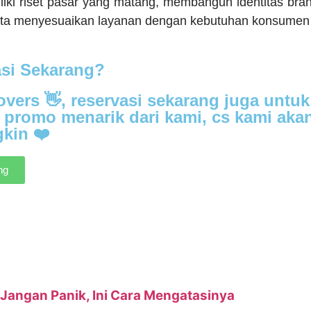
iki riset pasar yang matang, membangun identitas bran
rta menyesuaikan layanan dengan kebutuhan konsumen 
asi Sekarang?
vers 👋, reservasi sekarang juga untuk
promo menarik dari kami, cs kami ak
kin ❤️
ng
Jangan Panik, Ini Cara Mengatasinya