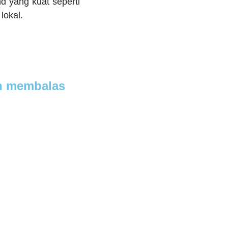
d yang kuat seperti
lokal.
an membalas