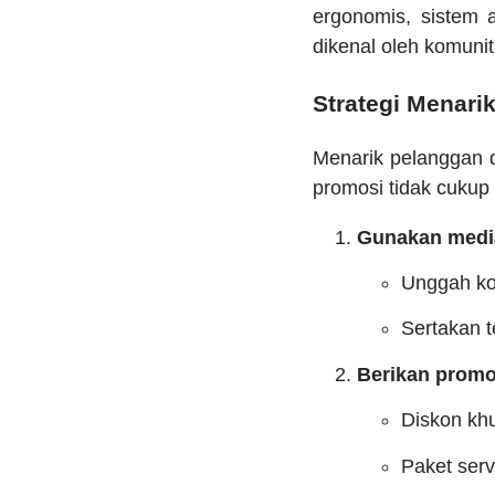
ergonomis, sistem a
dikenal oleh komunit
Strategi Menari
Menarik pelanggan d
promosi tidak cukup
Gunakan media 
Unggah kon
Sertakan t
Berikan prom
Diskon khu
Paket serv