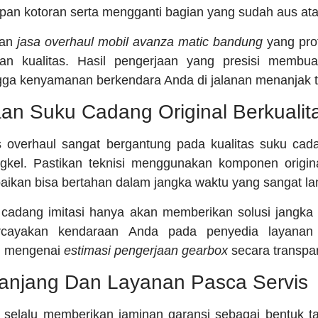
an kotoran serta mengganti bagian yang sudah aus ata
kan
jasa overhaul mobil avanza matic bandung
yang pro
an kualitas. Hasil pengerjaan yang presisi membua
gga kenyamanan berkendara Anda di jalanan menanjak te
an Suku Cadang Original Berkualit
s overhaul sangat bergantung pada kualitas suku cad
gkel. Pastikan teknisi menggunakan komponen origin
baikan bisa bertahan dalam jangka waktu yang sangat l
adang imitasi hanya akan memberikan solusi jangka 
Percayakan kendaraan Anda pada penyedia layanan
i mengenai
estimasi pengerjaan gearbox
secara transpa
Panjang Dan Layanan Pasca Servis
l selalu memberikan jaminan garansi sebagai bentuk t