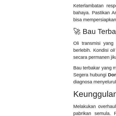
Keterlambatan res
bahaya. Pastikan A
bisa mempersiapkan
🚀 Bau Terba
Oli transmisi yan
berlebih. Kondisi
ol
secara permanen jika
Bau terbakar yang m
Segera hubungi
Dom
diagnosa menyeluruh
Keunggulan
Melakukan overhaul 
pabrikan semula. 