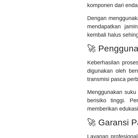
komponen dari endap
Dengan mengguna
mendapatkan jamin
kembali halus sehin
🚀 Pengguna
Keberhasilan prose
digunakan oleh ben
transmisi pasca per
Menggunakan suku c
berisiko tinggi. 
memberikan edukas
🚀 Garansi 
Layanan profesiona