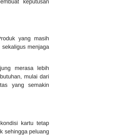
membuat keputusan
 Produk yang masih
n sekaligus menjaga
ung merasa lebih
butuhan, mulai dari
itas yang semakin
ondisi kartu tetap
ik sehingga peluang