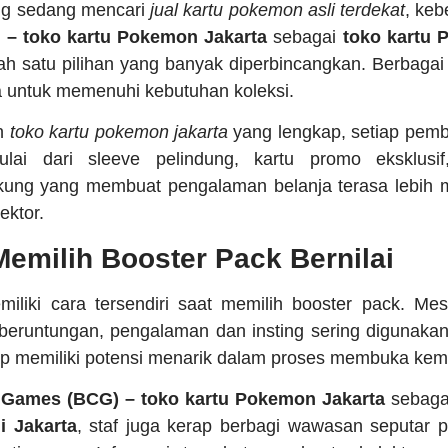
ng sedang mencari
jual kartu pokemon asli terdekat
, ke
– toko kartu Pokemon Jakarta
sebagai
toko kartu 
h satu pilihan yang banyak diperbincangkan. Berbagai 
ia untuk memenuhi kebutuhan koleksi.
an
toko kartu pokemon jakarta
yang lengkap, setiap pembe
lai dari sleeve pelindung, kartu promo eksklusif
kung yang membuat pengalaman belanja terasa lebih
ektor.
Memilih Booster Pack Bernilai
iliki cara tersendiri saat memilih booster pack. Mesk
beruntungan, pengalaman dan insting sering digunaka
ap memiliki potensi menarik dalam proses membuka ke
Games (BCG) – toko kartu Pokemon Jakarta
sebag
i Jakarta
, staf juga kerap berbagi wawasan seputar 