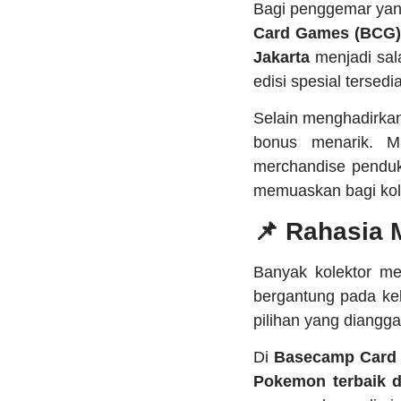
Bagi penggemar ya
Card Games (BCG) 
Jakarta
menjadi sala
edisi spesial tersed
Selain menghadirk
bonus menarik. Mu
merchandise pendu
memuaskan bagi kol
📌 Rahasia 
Banyak kolektor mem
bergantung pada ke
pilihan yang diangg
Di
Basecamp Card 
Pokemon terbaik d