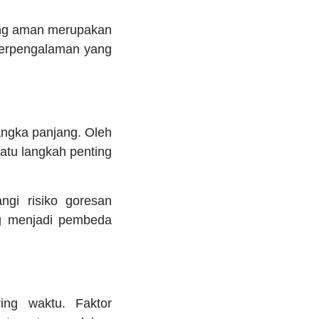
ang aman merupakan
 berpengalaman yang
angka panjang. Oleh
atu langkah penting
gi risiko goresan
ng menjadi pembeda
ing waktu. Faktor