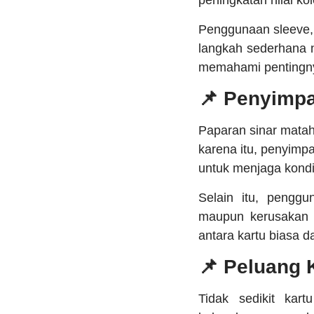
peningkatan nilai ko
Penggunaan sleeve,
langkah sederhana n
memahami pentingnya
📌 Penyimpa
Paparan sinar matah
karena itu, penyimp
untuk menjaga kondis
Selain itu, pengg
maupun kerusakan 
antara kartu biasa da
📌 Peluang 
Tidak sedikit kar