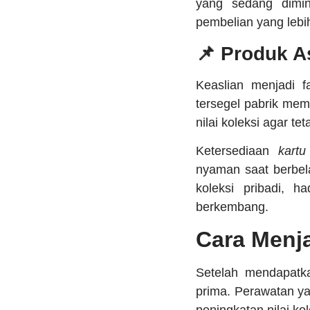
yang sedang dimin
pembelian yang lebih
📌 Produk A
Keaslian menjadi 
tersegel pabrik mem
nilai koleksi agar t
Ketersediaan
kartu
nyaman saat berbela
koleksi pribadi, 
berkembang.
Cara Menja
Setelah mendapatka
prima. Perawatan ya