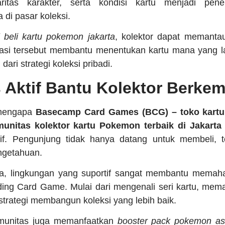
aritas karakter, serta kondisi kartu menjadi pe
di pasar koleksi.
l beli kartu pokemon jakarta
, kolektor dapat memanta
asi tersebut membantu menentukan kartu mana yang la
ari strategi koleksi pribadi.
 Aktif Bantu Kolektor Berke
 mengapa
Basecamp Card Games (BCG) – toko kartu
unitas kolektor kartu Pokemon terbaik di Jakarta
if. Pengunjung tidak hanya datang untuk membeli, te
ngetahuan.
la, lingkungan yang suportif sangat membantu memah
ng Card Game. Mulai dari mengenali seri kartu, mema
strategi membangun koleksi yang lebih baik.
munitas juga memanfaatkan
booster pack pokemon asl