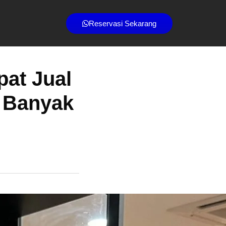
Reservasi Sekarang
pat Jual
i Banyak