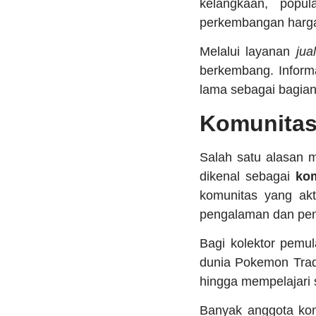
kelangkaan, popul
perkembangan harga 
Melalui layanan
jua
berkembang. Inform
lama sebagai bagian d
Komunitas
Salah satu alasan
dikenal sebagai
kom
komunitas yang akt
pengalaman dan pe
Bagi kolektor pemu
dunia Pokemon Tradi
hingga mempelajari 
Banyak anggota ko