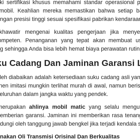
ki sertifikasi khusus memahami standar operasional 
 mobil. Keahlian mereka memastikan bahwa setiap 
gan presisi tinggi sesuai spesifikasi pabrikan kendaraa
khawatir mengenai kualitas pengerjaan jika meny
kompeten. Penanganan yang tepat akan membuat usi
g sehingga Anda bisa lebih hemat biaya perawatan rutin
ku Cadang Dan Jaminan Garansi
eh diabaikan adalah ketersediaan suku cadang asli yang
 imitasi mungkin terlihat murah di awal, namun beri
seluruhan dalam jangka waktu yang pendek.
erupakan
ahlinya mobil matic
yang selalu mengu
pemberian garansi. Jaminan ini memberikan rasa tenan
indungi oleh tanggung jawab bengkel jika terjadi kendala 
akan Oli Transmisi Orisinal Dan Berkualitas