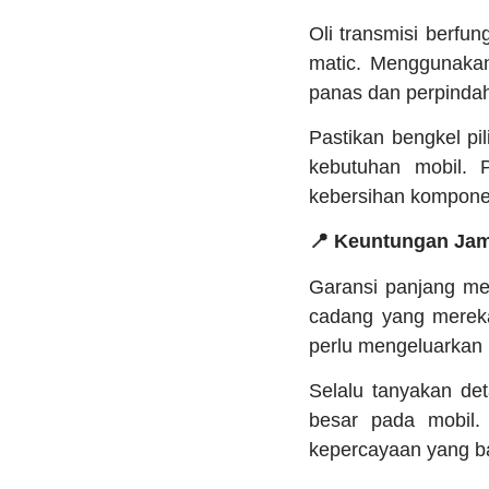
Oli transmisi berfu
matic. Menggunakan
panas dan perpindah
Pastikan bengkel pi
kebutuhan mobil. 
kebersihan komponen 
📍 Keuntungan Jam
Garansi panjang me
cadang yang mereka 
perlu mengeluarkan 
Selalu tanyakan de
besar pada mobil
kepercayaan yang ba