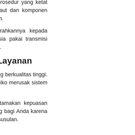
prosedur yang ketat
baut dan komponen
n.
erahkannya kepada
a pakai transmisi
.
 Layanan
 berkualitas tinggi.
siko merusak sistem
tamakan kepuasan
g bagi Anda karena
susulan.