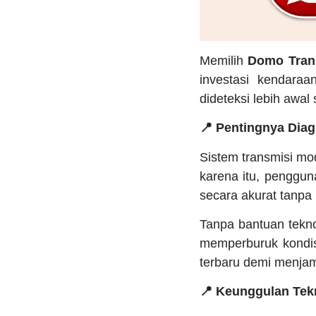
Memilih
Domo Tran
investasi kendaraa
dideteksi lebih awa
📍 Pentingnya Dia
Sistem transmisi mo
karena itu, penggun
secara akurat tanp
Tanpa bantuan tekno
memperburuk kondisi
terbaru demi menjam
📍 Keunggulan Tekn