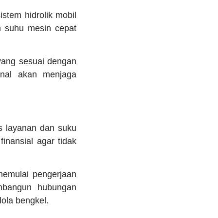
stem hidrolik mobil
n suhu mesin cepat
 yang sesuai dengan
inal akan menjaga
s layanan dan suku
inansial agar tidak
memulai pengerjaan
embangun hubungan
ola bengkel.