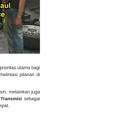
rioritas utama bagi
lintasi jalanan di
n, melainkan juga
Transmisi
sebagai
epat.