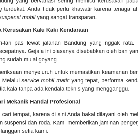
andung yang bervariasi sering memicu kerusakan pa
g
terdekat. Anda tidak perlu khawatir karena tenaga a
 suspensi mobil
yang sangat transparan.
la Kerusakan Kaki Kaki Kendaraan
ari-lari pas lewat jalanan Bandung yang nggak rata,
ecepatnya. Gejala ini biasanya disebabkan oleh ban yang
ng sudah mulai goyang.
eriksaan menyeluruh untuk memastikan keamanan ber
. Melalui
service mobil matic
yang tepat, performa kend
dia kala tanpa ada kendala teknis yang mengganggu.
ari Mekanik Handal Profesional
cari tempat, karena di sini Anda bakal dilayani oleh me
n suspensi dan roda. Kami memberikan jaminan pengerj
langgan setia kami.