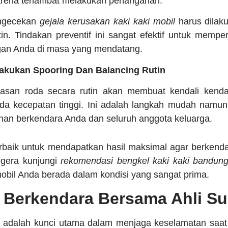
arena terlambat melakukan penanganan.
engecekan
gejala kerusakan kaki kaki mobil
harus dilak
utin. Tindakan preventif ini sangat efektif untuk memp
an Anda di masa yang mendatang.
akukan Spooring Dan Balancing Rutin
asan roda secara rutin akan membuat kendali kenda
pada kecepatan tinggi. Ini adalah langkah mudah namu
nan berkendara Anda dan seluruh anggota keluarga.
baik untuk mendapatkan hasil maksimal agar berkenda
egera kunjungi
rekomendasi bengkel kaki kaki bandun
bil Anda berada dalam kondisi yang sangat prima.
Berkendara Bersama Ahli Su
an adalah kunci utama dalam menjaga keselamatan saa