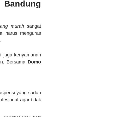
c Bandung
yang murah
sangat
pa harus menguras
.
pi juga kenyamanan
tin. Bersama
Domo
uspensi yang sudah
fesional agar tidak