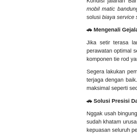
Kondisi jalanan B
mobil matic bandun
solusi
biaya service
🚗 Mengenali Geja
Jika setir terasa l
perawatan optimal s
komponen tie rod ya
Segera lakukan pem
terjaga dengan baik
maksimal seperti se
🚗 Solusi Presisi D
Nggak usah bingung 
sudah khatam urusa
kepuasan seluruh pe