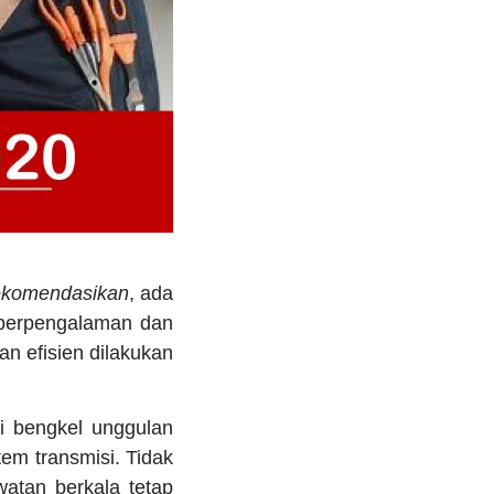
rekomendasikan
, ada
i berpengalaman dan
n efisien dilakukan
i bengkel unggulan
em transmisi. Tidak
atan berkala tetap