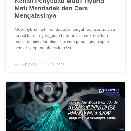
Kenali Penyebab Mobil Hybrid
Mati Mendadak dan Cara
Mengatasinya
Mobil hybrid mati mendadak di tengah perjalanan bisa
terjadi karena gangguan baterai, sistem kelistrikan,
mesin bensin atau diesel, sistem pendingin, hingga
sensor yang membaca kondisi
Mimin DOMO
June 24, 2026