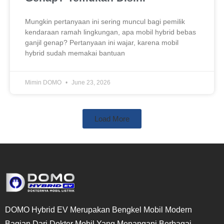
Mungkin pertanyaan ini sering muncul bagi pemilik
kendaraan ramah lingkungan, apa mobil hybrid bebas
ganjil genap? Pertanyaan ini wajar, karena mobil
hybrid sudah memakai bantuan
Mimin DOMO
June 23, 2026
Load More
DOMO Hybrid EV Merupakan Bengkel Mobil Modern
Bagian Dari Dokter Mobil Yang Menangani Berbagai