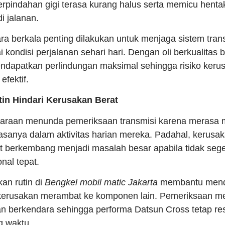
rpindahan gigi terasa kurang halus serta memicu hent
i jalanan.
ra berkala penting dilakukan untuk menjaga sistem trans
i kondisi perjalanan sehari hari. Dengan oli berkualitas
mendapatkan perlindungan maksimal sehingga risiko keru
efektif.
in Hindari Kerusakan Berat
daraan menunda pemeriksaan transmisi karena merasa m
iasanya dalam aktivitas harian mereka. Padahal, kerusak
at berkembang menjadi masalah besar apabila tidak se
nal tepat.
an rutin di
Bengkel mobil matic Jakarta
membantu mend
 kerusakan merambat ke komponen lain. Pemeriksaan me
 berkendara sehingga performa Datsun Cross tetap re
g waktu.