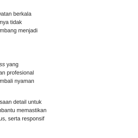
watan berkala
nya tidak
kembang menjadi
ss
yang
n profesional
embali nyaman
aan detail untuk
embantu memastikan
s, serta responsif