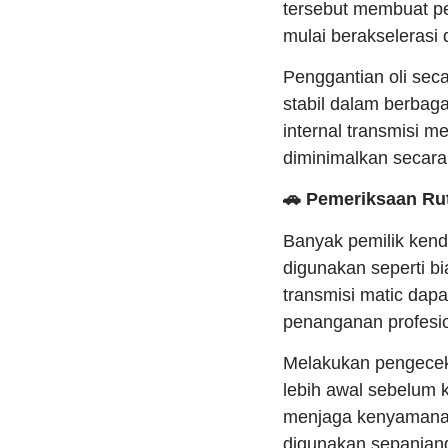
tersebut membuat pe
mulai berakselerasi d
Penggantian oli seca
stabil dalam berbaga
internal transmisi 
diminimalkan secara 
🚗 Pemeriksaan Rut
Banyak pemilik ken
digunakan seperti b
transmisi matic dap
penanganan profesio
Melakukan pengecek
lebih awal sebelum
menjaga kenyamanan
digunakan sepanjan