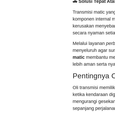
🚗 Solusi Tepat At
Transmisi matic yang
komponen internal 
kerusakan menyebar
secara nyaman setia
Melalui layanan
perb
menyeluruh agar sum
matic
membantu menj
lebih aman serta ny
Pentingnya O
Oli transmisi memil
ketika kendaraan dig
mengurangi gesekan 
sepanjang perjalana