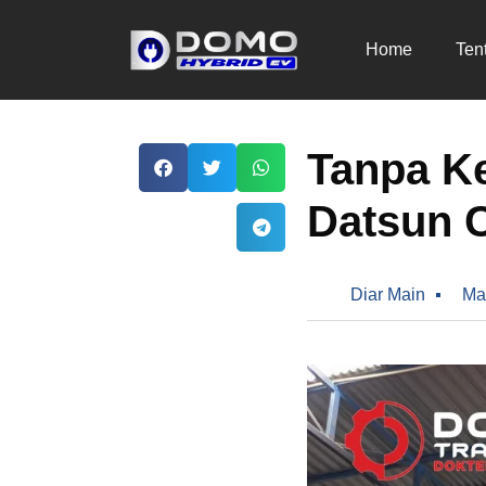
Home
Ten
Tanpa Ke
Datsun C
Diar Main
Ma