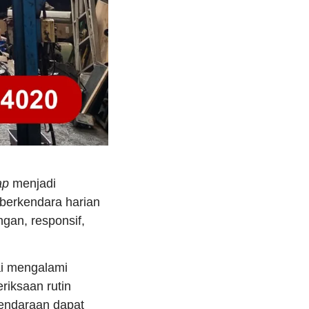
ap
menjadi
berkendara harian
ngan, responsif,
ai mengalami
riksaan rutin
endaraan dapat