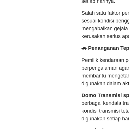
setiap harinya.
Salah satu faktor p
sesuai kondisi peng
mengabaikan gejala 
kerusakan serius apa
🚗 Penanganan Tep
Pemilik kendaraan p
berpengalaman agar 
membantu mengetahu
digunakan dalam akti
Domo Transmisi spe
berbagai kendala tr
kondisi transmisi te
digunakan setiap har