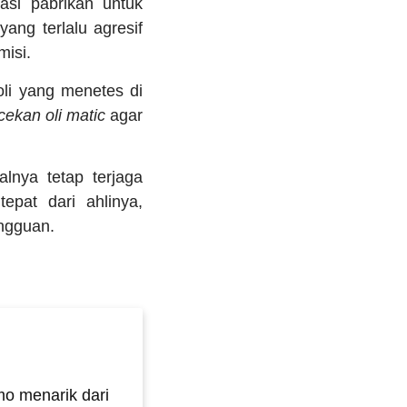
asi pabrikan untuk
ng terlalu agresif
isi.
oli yang menetes di
ekan oli matic
agar
lnya tetap terjaga
pat dari ahlinya,
ngguan.
o menarik dari