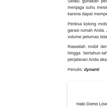
Selalu gunakan pel
menjaga suhu mesin
karena dapat mempe
Periksa kolong mobi
garasi rumah Anda. 
volume pelumas tid
Rawatlah mobil den
hingga bertahun-t
perjalanan Anda ak
Penulis:
dynanti
Halo Domo Love