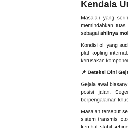
Kendala U
Masalah yang serin
memindahkan tuas tr
sebagai
ahlinya mob
Kondisi oli yang su
plat kopling intern
kerusakan komponen
📌 Deteksi Dini Ge
Gejala awal biasanya
posisi jalan. Seg
berpengalaman khus
Masalah tersebut se
sistem transmisi ot
kembali stabil sehin