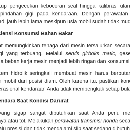
up pengecekan kebocoran seal hingga kalibrasi ulang
pindahan gigi pada kendaraan. Dengan perawatan 
di jauh lebih lama meskipun usia mobil sudah tidak mud
isiensi Konsumsi Bahan Bakar
at memungkinkan tenaga dari mesin tersalurkan secar
gi yang terbuang. Melalui
servis girboks matic
, ges
ga beban kerja mesin menjadi lebih ringan dan konsumsi b
em hidrolik seringkali membuat mesin harus berputar 
mobil dari posisi diam. Oleh karena itu, pastikan kondi
erasional kendaraan Anda tidak membengkak setiap bul
ndara Saat Kondisi Darurat
yang sigap sangat dibutuhkan saat Anda perlu mel
aya atau tol. Melakukan
perawatan transmisi honda
seca
alu presisi dan tidak mengalami slip saat sedang dibutu