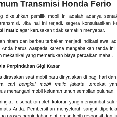
mum Transmisi Honda Ferio
g dikeluhkan pemilik mobil ini adalah adanya senta
ansmisi. Jika hal ini terjadi, segera konsultasikan 
il matic
agar kerusakan tidak semakin menyebar.
dah hitam dan berbau terbakar menjadi indikasi awal 
al. Anda harus waspada karena mengabaikan tanda ini
 mekanikal yang memerlukan biaya perbaikan mahal.
jala Perpindahan Gigi Kasar
 dirasakan saat mobil baru dinyalakan di pagi hari dan
era cari
bengkel mobil matic jakarta
terdekat yang
us menangani mobil keluaran tahun sembilan puluhan.
ringkali disebabkan oleh kotoran yang menyumbat salura
omatis Anda. Pembersihan menyeluruh sangat diperluk
gga proses perpindahan gigi terasa lebih responsif dan 