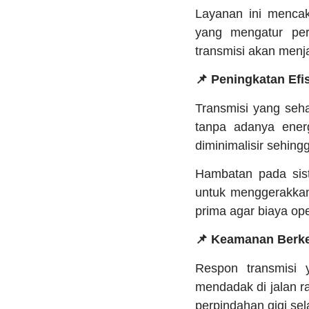
Layanan ini mencak
yang mengatur per
transmisi akan menja
📌 Peningkatan Ef
Transmisi yang seh
tanpa adanya ener
diminimalisir sehing
Hambatan pada sist
untuk menggerakkan 
prima agar biaya op
📌 Keamanan Berke
Respon transmisi 
mendadak di jalan r
perpindahan gigi sel