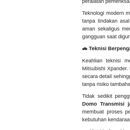
peralatan pemeriks
Teknologi modern me
tanpa tindakan asa
aman sekaligus mem
gangguan saat digun
🚗 Teknisi Berpen
Keahlian teknisi 
Mitsubishi Xpande
secara detail sehin
tanpa risiko tambah
Tidak sedikit peng
Domo Transmisi
membuat proses pen
kebutuhan kendaraan