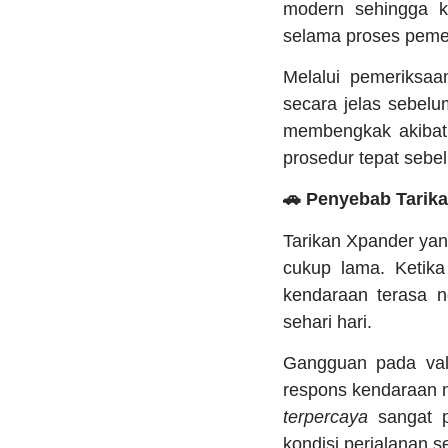
modern sehingga ke
selama proses peme
Melalui pemeriksaa
secara jelas sebel
membengkak akibat 
prosedur tepat sebe
🚗 Penyebab Tarika
Tarikan Xpander yang
cukup lama. Ketika
kendaraan terasa 
sehari hari.
Gangguan pada val
respons kendaraan m
terpercaya
sangat p
kondisi perjalanan se