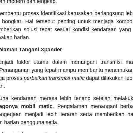
aan modern dan lengkap.
mbantu proses identifikasi kerusakan berlangsung leb
l bongkar. Hal tersebut penting untuk menjaga kompon
berikan solusi tepat sesuai kondisi kendaraan yan
akan harian.
galaman Tangani Xpander
menjadi faktor utama dalam menangani transmisi ma
r. Penanganan yang tepat mampu membantu menemukan
gga proses
perbaikan transmisi matic
dapat dilakukan lebi
an.
guna kendaraan merasa lebih tenang setelah melaku
jagonya mobil matic
. Pengalaman menangani berbag
gerjaan menjadi lebih terarah serta memberikan ha
 harian pengguna setia.