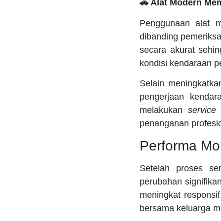
🚗 Alat Modern Me
Penggunaan alat m
dibanding pemeriksa
secara akurat sehi
kondisi kendaraan p
Selain meningkatka
pengerjaan kendara
melakukan
service
penanganan profesio
Performa Mo
Setelah proses se
perubahan signifika
meningkat responsi
bersama keluarga ma