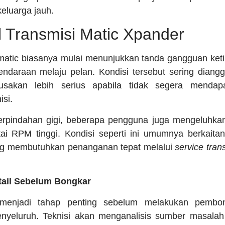
eluarga jauh.
l Transmisi Matic Xpander
matic biasanya mulai menunjukkan tanda gangguan keti
endaraan melaju pelan. Kondisi tersebut sering diang
sakan lebih serius apabila tidak segera mendap
isi.
perpindahan gigi, beberapa pengguna juga mengeluhkan
rtai RPM tinggi. Kondisi seperti ini umumnya berkait
ang membutuhkan penanganan tepat melalui
service tran
tail Sebelum Bongkar
menjadi tahap penting sebelum melakukan pembo
enyeluruh. Teknisi akan menganalisis sumber masala