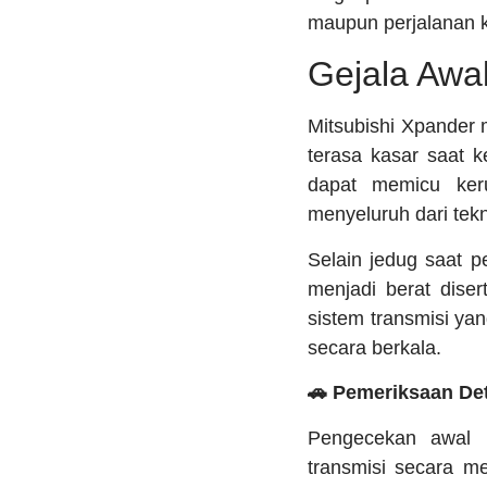
maupun perjalanan k
Gejala Awa
Mitsubishi Xpander 
terasa kasar saat k
dapat memicu keru
menyeluruh dari tekn
Selain jedug saat 
menjadi berat dise
sistem transmisi y
secara berkala.
🚗 Pemeriksaan De
Pengecekan awal 
transmisi secara m