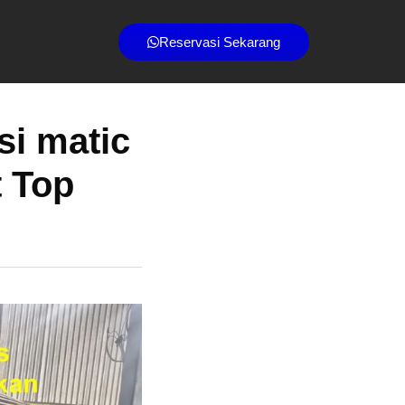
Reservasi Sekarang
si matic
t Top