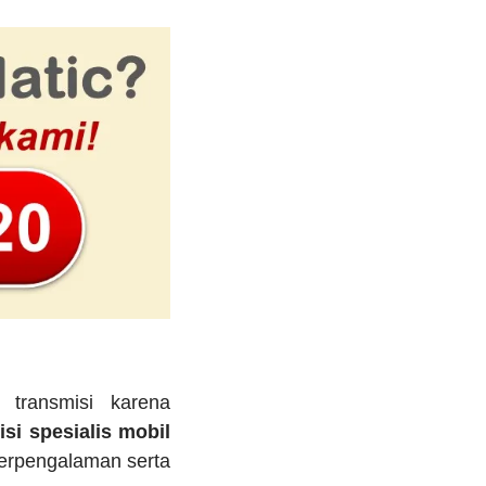
 transmisi karena
si
spesialis mobil
berpengalaman serta