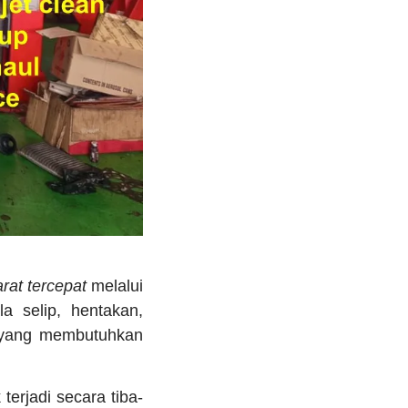
arat tercepat
melalui
a selip, hentakan,
 yang membutuhkan
erjadi secara tiba-