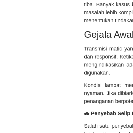
tiba. Banyak kasus
masalah lebih kompl
menentukan tindaka
Gejala Awal
Transmisi matic ya
dan responsif. Ketik
mengindikasikan a
digunakan.
Kondisi lambat me
nyaman. Jika dibiar
penanganan berpoten
🚗 Penyebab Selip 
Salah satu penyebab