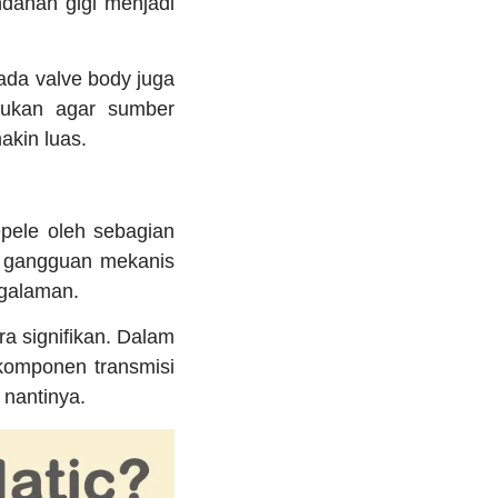
ndahan gigi menjadi
ada valve body juga
lukan agar sumber
kin luas.
pele oleh sebagian
a gangguan mekanis
ngalaman.
a signifikan. Dalam
komponen transmisi
 nantinya.