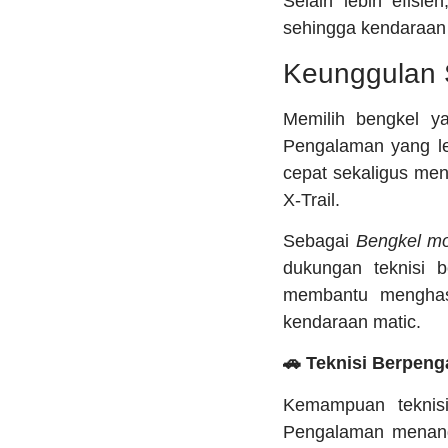
Selain lebih efisi
sehingga kendaraan 
Keunggulan S
Memilih bengkel y
Pengalaman yang leb
cepat sekaligus men
X-Trail.
Sebagai
Bengkel mo
dukungan teknisi b
membantu menghasi
kendaraan matic.
🚗 Teknisi Berpen
Kemampuan teknisi
Pengalaman menanga