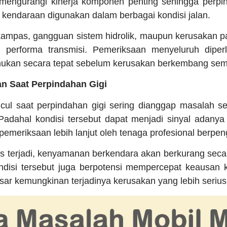
 mengurangi kinerja komponen penting sehingga perpi
a kendaraan digunakan dalam berbagai kondisi jalan.
 kampas, gangguan sistem hidrolik, maupun kerusakan p
 performa transmisi. Pemeriksaan menyeluruh diper
mukan secara tepat sebelum kerusakan berkembang sema
n Saat Perpindahan Gigi
ul saat perpindahan gigi sering dianggap masalah se
 Padahal kondisi tersebut dapat menjadi sinyal adany
meriksaan lebih lanjut oleh tenaga profesional berpe
us terjadi, kenyamanan berkendara akan berkurang secar
ndisi tersebut juga berpotensi mempercepat keausan 
r kemungkinan terjadinya kerusakan yang lebih serius