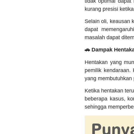
tidak optimal dapat
kurang presisi ketik
Selain oli, keausan
dapat memengaruhi
masalah dapat dite
🚗 Dampak Hentaka
Hentakan yang munc
pemilik kendaraan.
yang membutuhkan pe
Ketika hentakan ter
beberapa kasus, ko
sehingga memperbesa