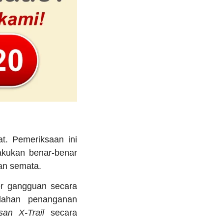
t. Pemeriksaan ini
lakukan benar-benar
an semata.
er gangguan secara
alahan penanganan
san X-Trail
secara