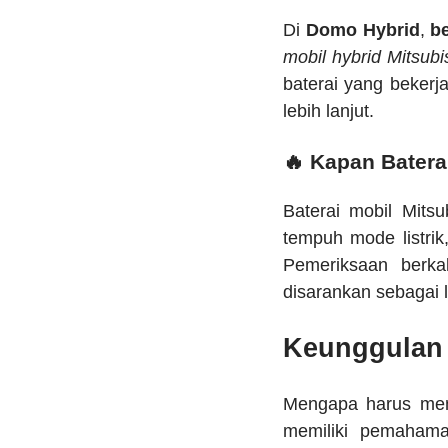
Di
Domo Hybrid
,
b
mobil hybrid Mitsubi
baterai yang bekerj
lebih lanjut.
🔥 Kapan Batera
Baterai mobil Mits
tempuh mode listrik,
Pemeriksaan berka
disarankan sebagai l
Keunggulan 
Mengapa harus me
memiliki pemahama