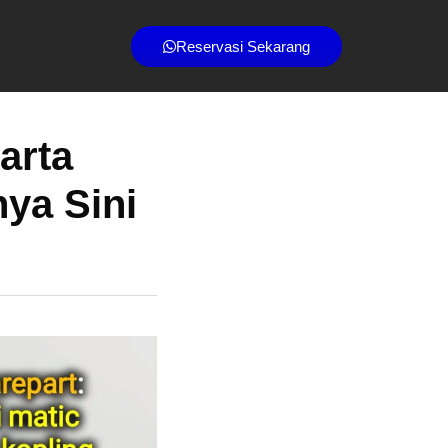
Reservasi Sekarang
arta
ya Sini