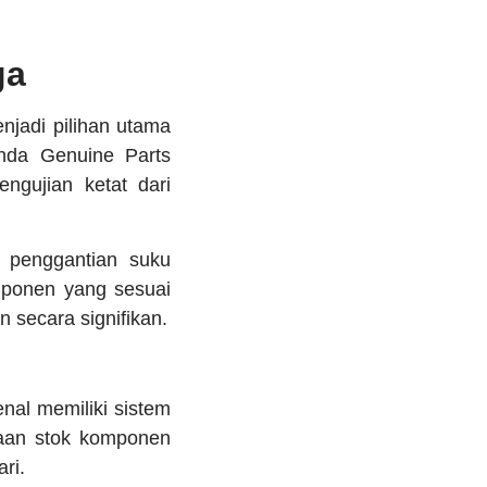
ga
jadi pilihan utama
nda Genuine Parts
ngujian ketat dari
s penggantian suku
mponen yang sesuai
 secara signifikan.
nal memiliki sistem
diaan stok komponen
ri.