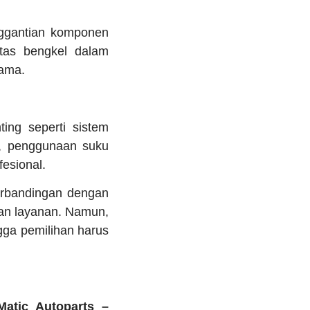
ggantian komponen
tas bengkel dalam
lama.
ing seperti sistem
u, penggunaan suku
fesional.
erbandingan dengan
an layanan. Namun,
gga pemilihan harus
Matic Autoparts –