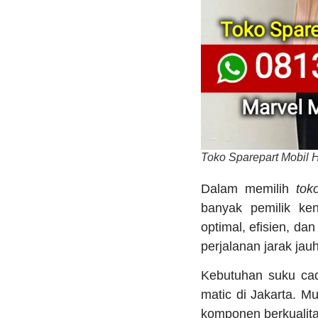
Toko Sparepart Mobil 
Dalam memilih
tok
banyak pemilik ke
optimal, efisien, d
perjalanan jarak jauh
Kebutuhan suku cad
matic di Jakarta. M
komponen berkualita