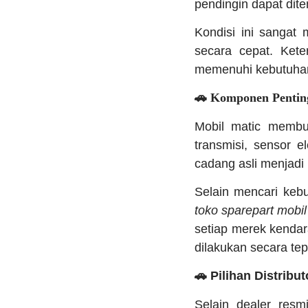
pendingin dapat dit
Kondisi ini sanga
secara cepat. Ket
memenuhi kebutuhan
🚗 Komponen Pentin
Mobil matic membu
transmisi, sensor 
cadang asli menjadi 
Selain mencari ke
toko sparepart mobil
setiap merek kendar
dilakukan secara tep
🚗 Pilihan Distrib
Selain dealer resm