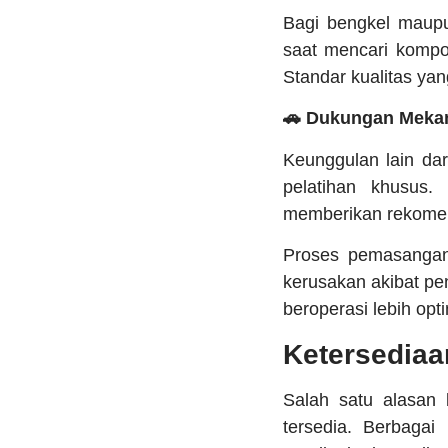
Bagi bengkel maupu
saat mencari kompon
Standar kualitas ya
🚗 Dukungan Mekani
Keunggulan lain dar
pelatihan khusus
memberikan rekomen
Proses pemasangan
kerusakan akibat p
beroperasi lebih opt
Ketersedia
Salah satu alasan
tersedia. Berbagai