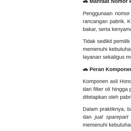
🚗 Manfaat Nomor 
Penggunaan nomor 
rancangan pabrik. K
bakar, serta kenya
Tidak sedikit pemil
memenuhi kebutuhan
layanan sekaligus m
🚗 Peran Komponen
Komponen asli Hond
dari filter oli hingg
ditetapkan oleh pabr
Dalam praktiknya, 
dan
jual sparepart
memenuhi kebutuhan