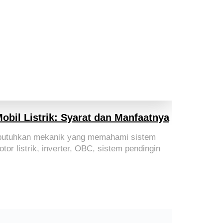
Mobil Listrik: Syarat dan Manfaatnya
mbutuhkan mekanik yang memahami sistem
otor listrik, inverter, OBC, sistem pendingin