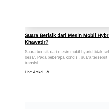
Suara Berisik dari Mesin Mobil Hyb
Khawatir?
Suara berisik dari mesin mobil hybrid tidak se
besar. Pada beberapa kondisi, suara tersebut
transisi
Lihat Artikel