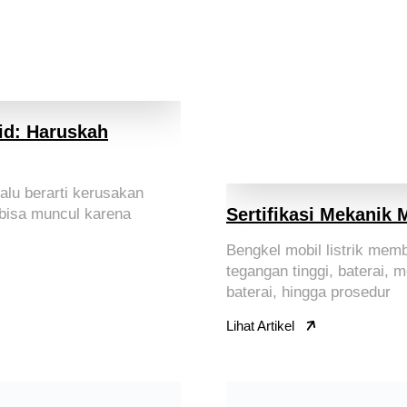
rid: Haruskah
lalu berarti kerusakan
Sertifikasi Mekanik 
 bisa muncul karena
Bengkel mobil listrik me
tegangan tinggi, baterai, m
baterai, hingga prosedur
Lihat Artikel