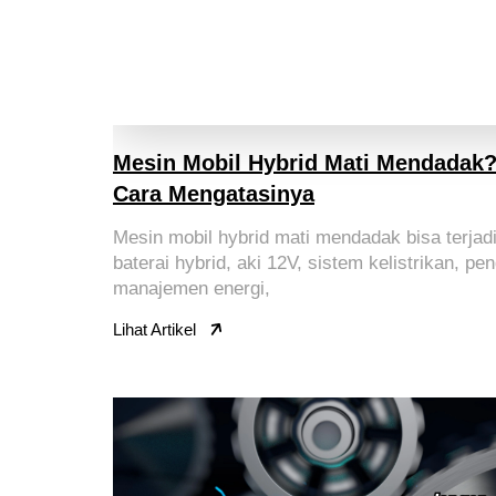
Mesin Mobil Hybrid Mati Mendadak? 
Cara Mengatasinya
Mesin mobil hybrid mati mendadak bisa terja
baterai hybrid, aki 12V, sistem kelistrikan, pe
manajemen energi,
Lihat Artikel