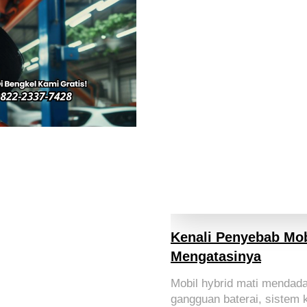
Kenali Penyebab Mob
Mengatasinya
Mobil hybrid mati mendadak
gangguan baterai, sistem k