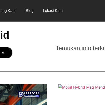
tang Kami
Blog
Lokasi Kami
id
Temukan info terki
tikel