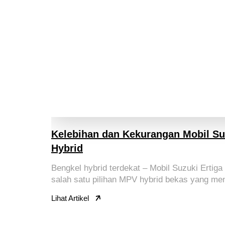
Kelebihan dan Kekurangan Mobil Suz
Hybrid
Bengkel hybrid terdekat – Mobil Suzuki Ertiga
salah satu pilihan MPV hybrid bekas yang men
Lihat Artikel