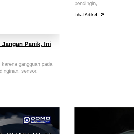
pendingin,
Lihat Artikel
Jangan Panik, Ini
di karena gangguan pada
ndinginan, sensor,