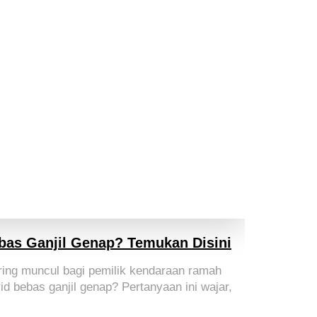
bas Ganjil Genap? Temukan Disini
ring muncul bagi pemilik kendaraan ramah
id bebas ganjil genap? Pertanyaan ini wajar,