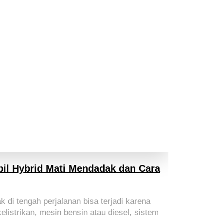
il Hybrid Mati Mendadak dan Cara
 di tengah perjalanan bisa terjadi karena
elistrikan, mesin bensin atau diesel, sistem