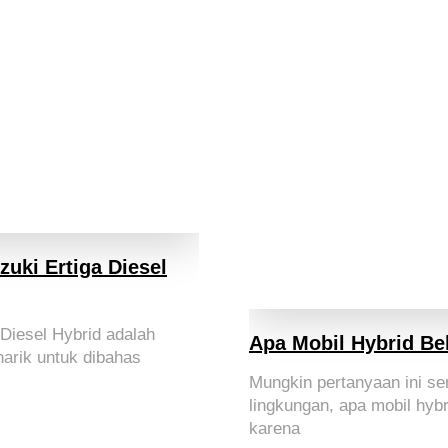
uki Ertiga Diesel
 Diesel Hybrid adalah
Apa Mobil Hybrid Be
arik untuk dibahas
Mungkin pertanyaan ini se
lingkungan, apa mobil hybr
karena